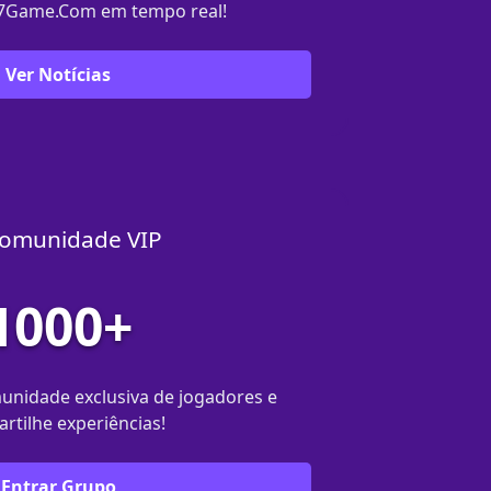
97Game.Com em tempo real!
Ver Notícias
Comunidade VIP
1000+
unidade exclusiva de jogadores e
rtilhe experiências!
Entrar Grupo