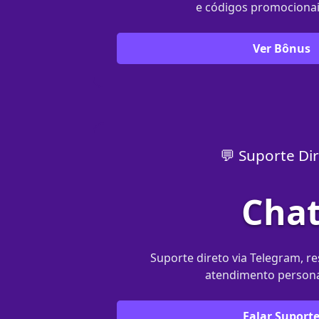
e códigos promocionai
Ver Bônus
💬 Suporte Di
Cha
Suporte direto via Telegram, r
atendimento persona
Falar Suport