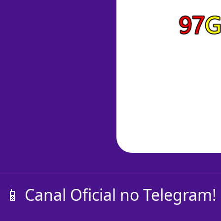
📱 Canal Oficial no Telegram!