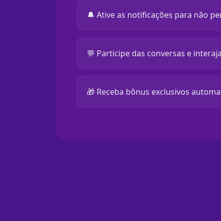
🔔 Ative as notificações para não p
💬 Participe das conversas e interaj
🎁 Receba bônus exclusivos autom