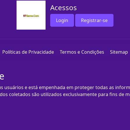
Acessos
Login
Registrar-se
Políticas de Privacidade
Termos e Condições
Sitemap
de
us usuários e está empenhada em proteger todas as inform
os coletados são utilizados exclusivamente para fins de m