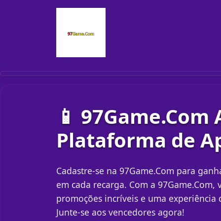
📱 97Game.Com 
Plataforma de A
Cadastre-se na 97Game.Com para ganha
em cada recarga. Com a 97Game.Com, v
promoções incríveis e uma experiência d
Junte-se aos vencedores agora!