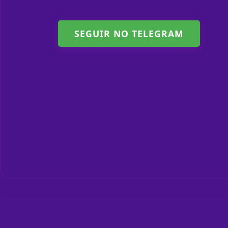
SEGUIR NO TELEGRAM