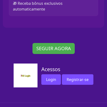
🎁 Receba bônus exclusivos
automaticamente
SEGUIR AGORA
Acessos
Login
Registrar-se