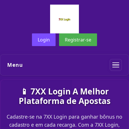
Login
Registrar-se
Menu
📱 7XX Login A Melhor
Plataforma de Apostas
Cadastre-se na 7XX Login para ganhar bônus no
cadastro e em cada recarga. Com a 7XX Login,