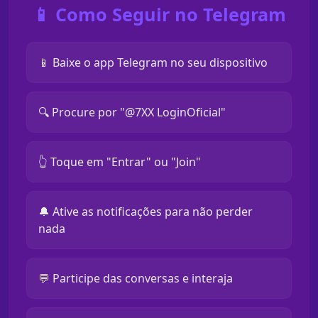
📱 Como Seguir no Telegram
📱 Baixe o app Telegram no seu dispositivo
🔍 Procure por "@7XX LoginOficial"
👆 Toque em "Entrar" ou "Join"
🔔 Ative as notificações para não perder
nada
💬 Participe das conversas e interaja