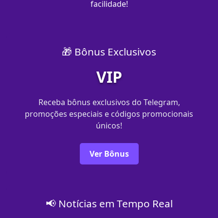
facilidade!
🎁 Bônus Exclusivos
VIP
Receba bônus exclusivos do Telegram,
promoções especiais e códigos promocionais
únicos!
Ver Bônus
📢 Notícias em Tempo Real