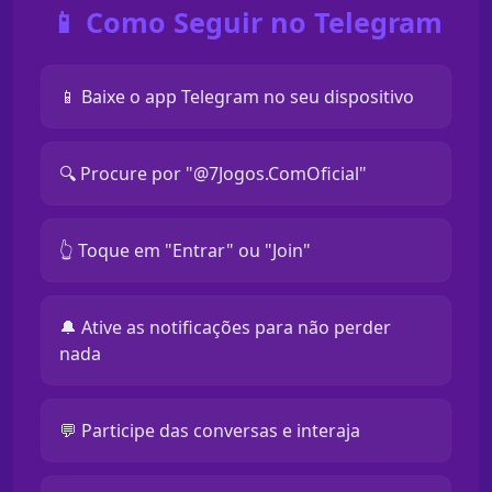
📱 Como Seguir no Telegram
📱 Baixe o app Telegram no seu dispositivo
🔍 Procure por "@7Jogos.ComOficial"
👆 Toque em "Entrar" ou "Join"
🔔 Ative as notificações para não perder
nada
💬 Participe das conversas e interaja