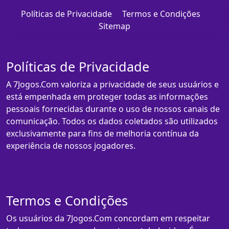
Políticas de Privacidade
Termos e Condições
Sitemap
Políticas de Privacidade
A 7Jogos.Com valoriza a privacidade de seus usuários e
está empenhada em proteger todas as informações
pessoais fornecidas durante o uso de nossos canais de
comunicação. Todos os dados coletados são utilizados
exclusivamente para fins de melhoria contínua da
experiência de nossos jogadores.
Termos e Condições
Os usuários da 7Jogos.Com concordam em respeitar