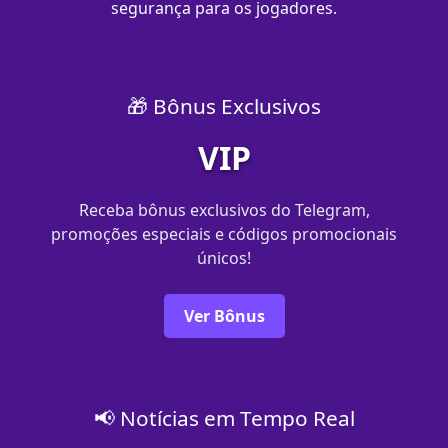
segurança para os jogadores.
🎁 Bônus Exclusivos
VIP
Receba bônus exclusivos do Telegram,
promoções especiais e códigos promocionais
únicos!
Ver Bônus
📢 Notícias em Tempo Real