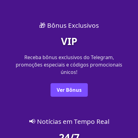
🎁 Bônus Exclusivos
VIP
Receba bônus exclusivos do Telegram,
promoções especiais e códigos promocionais
únicos!
Ver Bônus
📢 Notícias em Tempo Real
24/7