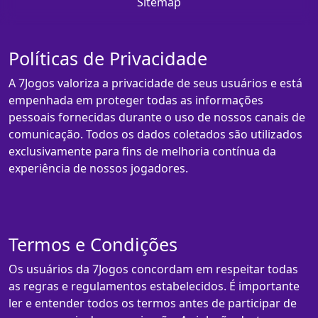
Sitemap
Políticas de Privacidade
A 7Jogos valoriza a privacidade de seus usuários e está
empenhada em proteger todas as informações
pessoais fornecidas durante o uso de nossos canais de
comunicação. Todos os dados coletados são utilizados
exclusivamente para fins de melhoria contínua da
experiência de nossos jogadores.
Termos e Condições
Os usuários da 7Jogos concordam em respeitar todas
as regras e regulamentos estabelecidos. É importante
ler e entender todos os termos antes de participar de