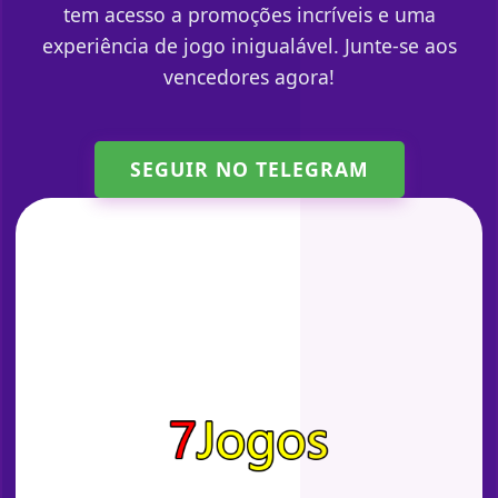
tem acesso a promoções incríveis e uma
experiência de jogo inigualável. Junte-se aos
vencedores agora!
SEGUIR NO TELEGRAM