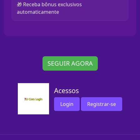
🎁 Receba bônus exclusivos
automaticamente
SEGUIR AGORA
Acessos
Login
Registrar-se