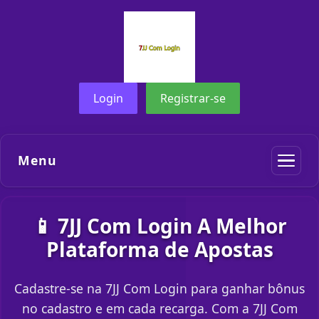
Login
Registrar-se
Menu
📱 7JJ Com Login A Melhor
Plataforma de Apostas
Cadastre-se na 7JJ Com Login para ganhar bônus
no cadastro e em cada recarga. Com a 7JJ Com