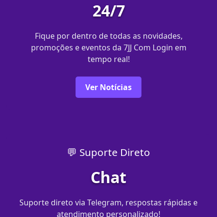
24/7
Fique por dentro de todas as novidades,
promoções e eventos da 7JJ Com Login em
tempo real!
Ver Notícias
💬 Suporte Direto
Chat
Suporte direto via Telegram, respostas rápidas e
atendimento personalizado!