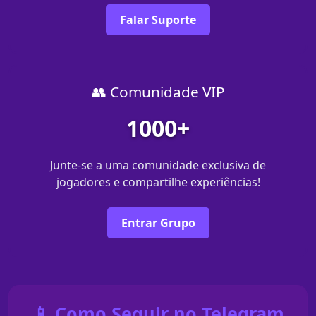
Falar Suporte
👥 Comunidade VIP
1000+
Junte-se a uma comunidade exclusiva de
jogadores e compartilhe experiências!
Entrar Grupo
📱 Como Seguir no Telegram