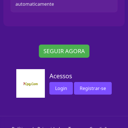
automaticamente
SEGUIR AGORA
Acessos
Login
Registrar-se