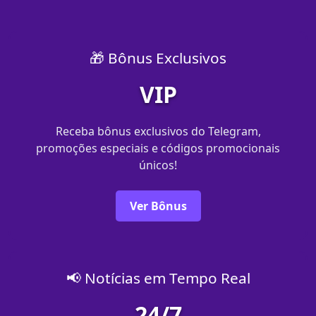
🎁 Bônus Exclusivos
VIP
Receba bônus exclusivos do Telegram,
promoções especiais e códigos promocionais
únicos!
Ver Bônus
📢 Notícias em Tempo Real
24/7