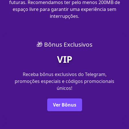
futuras. Recomendamos ter pelo menos 200MB de
espaço livre para garantir uma experiência sem
interrupções.
🎁 Bônus Exclusivos
VIP
Receba bônus exclusivos do Telegram,
promoções especiais e códigos promocionais
únicos!
Ver Bônus