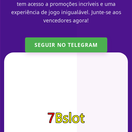
tem acesso a promoções incríveis e uma
experiência de jogo inigualável. Junte-se aos
vencedores agora!
SEGUIR NO TELEGRAM