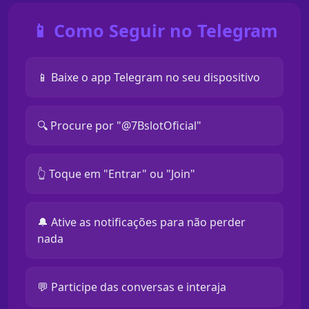
📱 Como Seguir no Telegram
📱 Baixe o app Telegram no seu dispositivo
🔍 Procure por "@7BslotOficial"
👆 Toque em "Entrar" ou "Join"
🔔 Ative as notificações para não perder
nada
💬 Participe das conversas e interaja