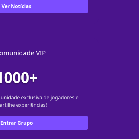
Ver Notícias
Comunidade VIP
1000+
unidade exclusiva de jogadores e
rtilhe experiências!
Entrar Grupo