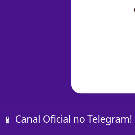
📱 Canal Oficial no Telegram!