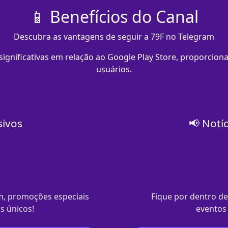
📱 Benefícios do Canal
Descubra as vantagens de seguir a 79F no Telegram
 significativas em relação ao Google Play Store, proporciona
usuários.
sivos
📢 Notí
m, promoções especiais
Fique por dentro d
s únicos!
eventos