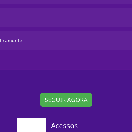
a
aticamente
SEGUIR AGORA
Acessos