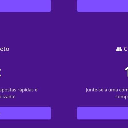
reto
👥 
t
espostas rápidas e
Junte-se a uma com
lizado!
compa
e