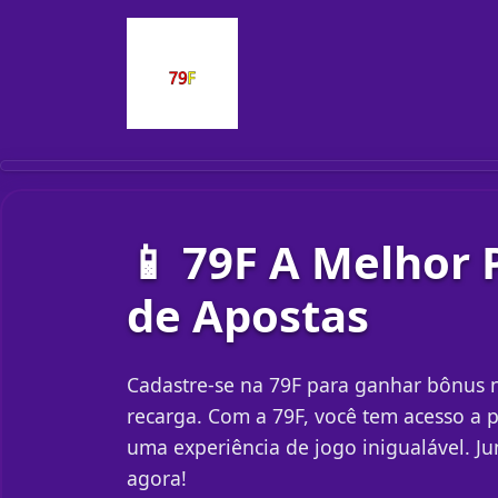
📱 79F A Melhor 
de Apostas
Cadastre-se na 79F para ganhar bônus 
recarga. Com a 79F, você tem acesso a p
uma experiência de jogo inigualável. J
agora!