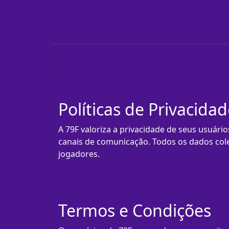
Políticas de Privacida
A 79F valoriza a privacidade de seus usuár
canais de comunicação. Todos os dados cole
jogadores.
Termos e Condições