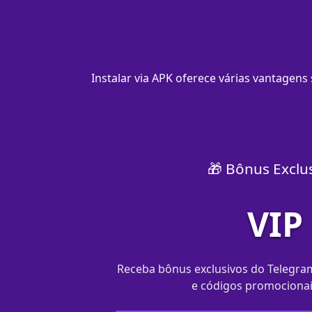
Instalar via APK oferece várias vantagens
🎁 Bônus Exclu
VIP
Receba bônus exclusivos do Telegra
e códigos promocionai