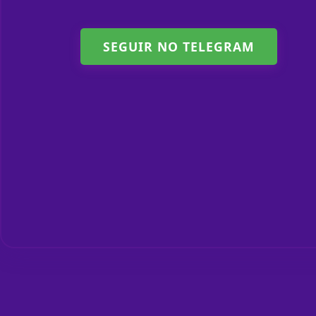
SEGUIR NO TELEGRAM