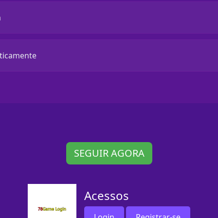
a
aticamente
SEGUIR AGORA
Acessos
Login
Registrar-se