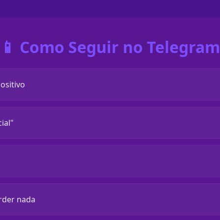
📱 Como Seguir no Telegram
ositivo
ial"
erder nada