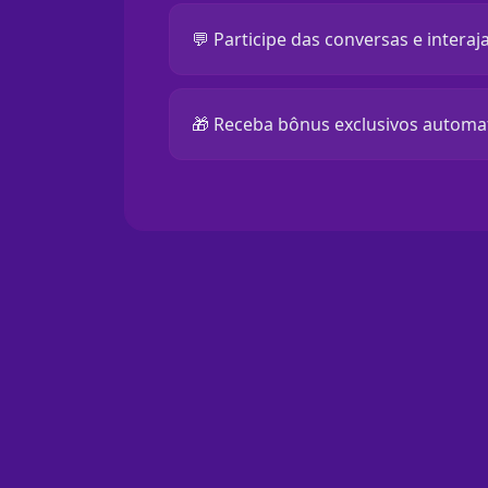
💬 Participe das conversas e interaj
🎁 Receba bônus exclusivos autom