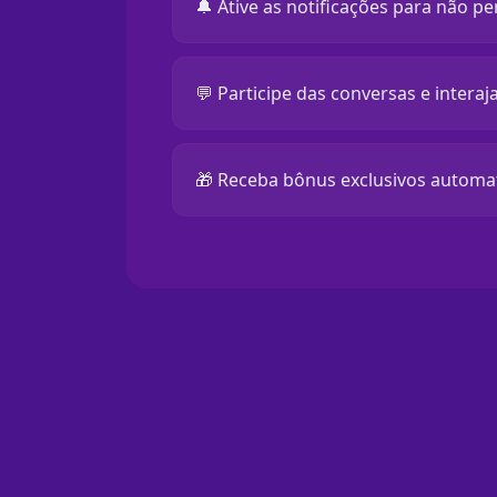
🔔 Ative as notificações para não p
💬 Participe das conversas e interaj
🎁 Receba bônus exclusivos autom