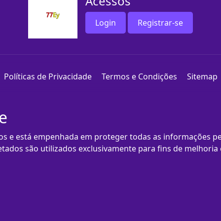
Acessos
Login
Registrar-se
Políticas de Privacidade
Termos e Condições
Sitemap
de
rios e está empenhada em proteger todas as informações p
tados são utilizados exclusivamente para fins de melhoria