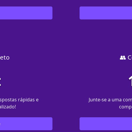
reto
👥 
t
espostas rápidas e
Junte-se a uma com
lizado!
compa
e