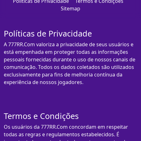
Políticas de Privacidade
Termos e Condições
Sitemap
Políticas de Privacidade
A 777RR.Com valoriza a privacidade de seus usuários e
está empenhada em proteger todas as informações
pessoais fornecidas durante o uso de nossos canais de
comunicação. Todos os dados coletados são utilizados
exclusivamente para fins de melhoria contínua da
experiência de nossos jogadores.
Termos e Condições
Os usuários da 777RR.Com concordam em respeitar
todas as regras e regulamentos estabelecidos. É