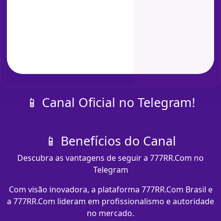
📱 Canal Oficial no Telegram!
📱 Benefícios do Canal
Descubra as vantagens de seguir a 777RR.Com no
Telegram
Com visão inovadora, a plataforma 777RR.Com Brasil e
a 777RR.Com lideram em profissionalismo e autoridade
no mercado.