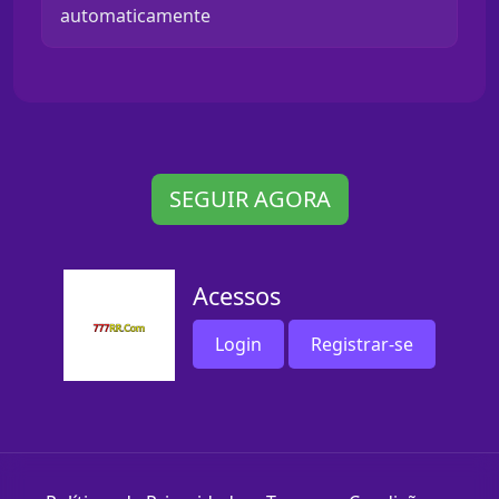
automaticamente
SEGUIR AGORA
Acessos
Login
Registrar-se