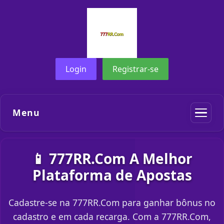
Login
Registrar-se
Menu
📱 777RR.Com A Melhor
Plataforma de Apostas
Cadastre-se na 777RR.Com para ganhar bônus no
cadastro e em cada recarga. Com a 777RR.Com,