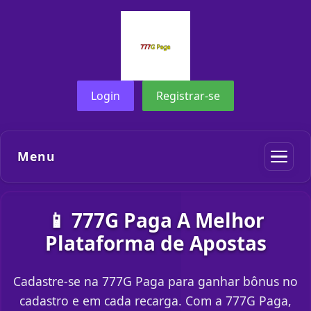
Login
Registrar-se
Menu
📱 777G Paga A Melhor
Plataforma de Apostas
Cadastre-se na 777G Paga para ganhar bônus no
cadastro e em cada recarga. Com a 777G Paga,