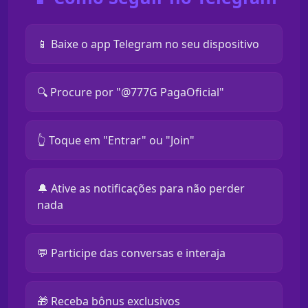
📱 Baixe o app Telegram no seu dispositivo
🔍 Procure por "@777G PagaOficial"
👆 Toque em "Entrar" ou "Join"
🔔 Ative as notificações para não perder
nada
💬 Participe das conversas e interaja
🎁 Receba bônus exclusivos