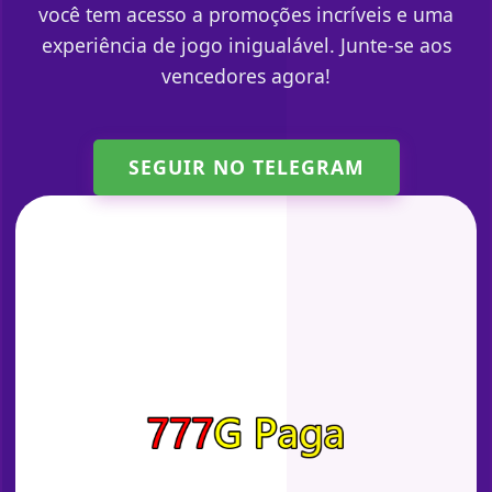
você tem acesso a promoções incríveis e uma
experiência de jogo inigualável. Junte-se aos
vencedores agora!
SEGUIR NO TELEGRAM