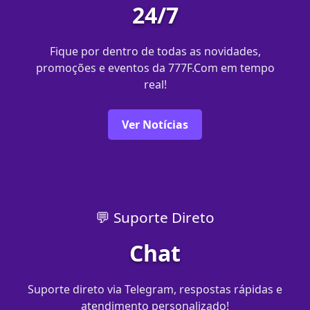
24/7
Fique por dentro de todas as novidades,
promoções e eventos da 777F.Com em tempo
real!
Ver Notícias
💬 Suporte Direto
Chat
Suporte direto via Telegram, respostas rápidas e
atendimento personalizado!