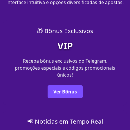
interface intuitiva e opções diversificadas de apostas.
🎁 Bônus Exclusivos
VIP
Receba bônus exclusivos do Telegram,
promoções especiais e códigos promocionais
únicos!
Ver Bônus
📢 Notícias em Tempo Real