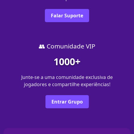
Falar Suporte
👥 Comunidade VIP
1000+
Junte-se a uma comunidade exclusiva de
jogadores e compartilhe experiências!
Entrar Grupo