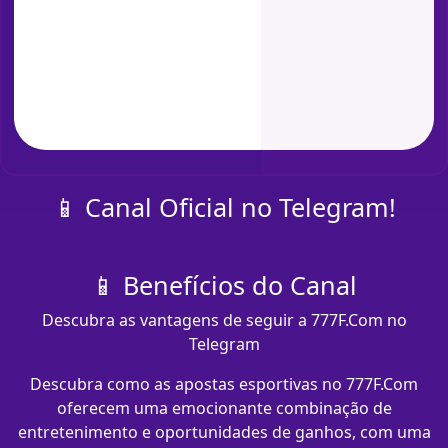
📱 Canal Oficial no Telegram!
📱 Benefícios do Canal
Descubra as vantagens de seguir a 777F.Com no
Telegram
Descubra como as apostas esportivas no 777F.Com
oferecem uma emocionante combinação de
entretenimento e oportunidades de ganhos, com uma