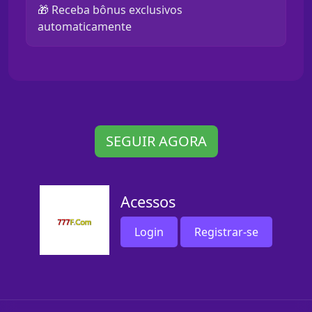
🎁 Receba bônus exclusivos
automaticamente
SEGUIR AGORA
Acessos
Login
Registrar-se