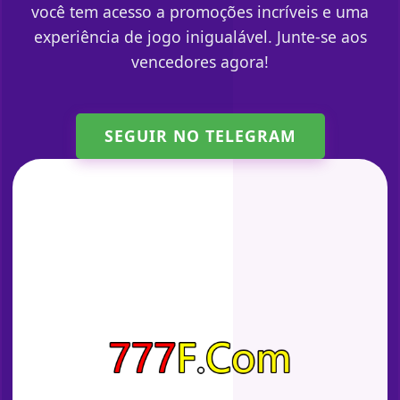
você tem acesso a promoções incríveis e uma
experiência de jogo inigualável. Junte-se aos
vencedores agora!
SEGUIR NO TELEGRAM