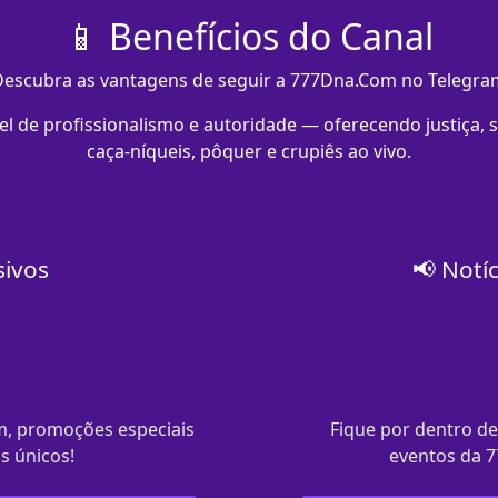
📱 Benefícios do Canal
Descubra as vantagens de seguir a 777Dna.Com no Telegra
el de profissionalismo e autoridade — oferecendo justiça,
caça-níqueis, pôquer e crupiês ao vivo.
sivos
📢 Notí
m, promoções especiais
Fique por dentro d
s únicos!
eventos da 