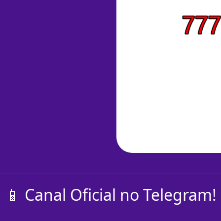
📱 Canal Oficial no Telegram!