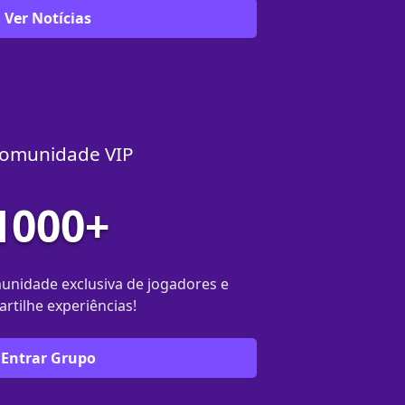
Ver Notícias
Comunidade VIP
1000+
unidade exclusiva de jogadores e
rtilhe experiências!
Entrar Grupo