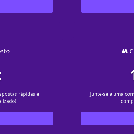
reto
👥 
t
espostas rápidas e
Junte-se a uma com
lizado!
compa
e