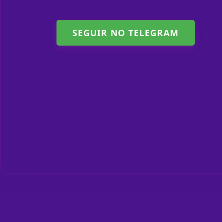
SEGUIR NO TELEGRAM