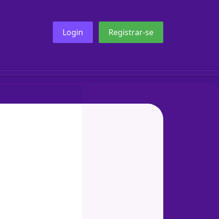
Login
Registrar-se