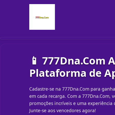
📱 777Dna.Com A
Plataforma de A
Cadastre-se na 777Dna.Com para ganha
em cada recarga. Com a 777Dna.Com, v
promoções incríveis e uma experiência d
Junte-se aos vencedores agora!