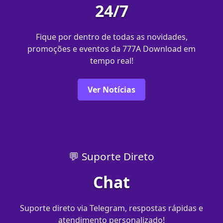
24/7
Fique por dentro de todas as novidades,
promoções e eventos da 777A Download em
tempo real!
Ver Notícias
💬 Suporte Direto
Chat
Suporte direto via Telegram, respostas rápidas e
atendimento personalizado!