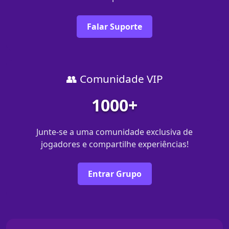
Falar Suporte
👥 Comunidade VIP
1000+
Junte-se a uma comunidade exclusiva de
jogadores e compartilhe experiências!
Entrar Grupo