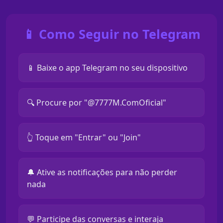
📱 Como Seguir no Telegram
📱 Baixe o app Telegram no seu dispositivo
🔍 Procure por "@7777M.ComOficial"
👆 Toque em "Entrar" ou "Join"
🔔 Ative as notificações para não perder
nada
💬 Participe das conversas e interaja