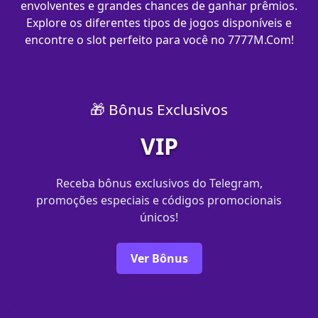
envolventes e grandes chances de ganhar prêmios.
Explore os diferentes tipos de jogos disponíveis e
encontre o slot perfeito para você no 7777M.Com!
🎁 Bônus Exclusivos
VIP
Receba bônus exclusivos do Telegram,
promoções especiais e códigos promocionais
únicos!
Ver Bônus