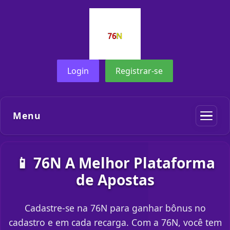
Login
Registrar-se
Menu
📱 76N A Melhor Plataforma
de Apostas
Cadastre-se na 76N para ganhar bônus no
cadastro e em cada recarga. Com a 76N, você tem