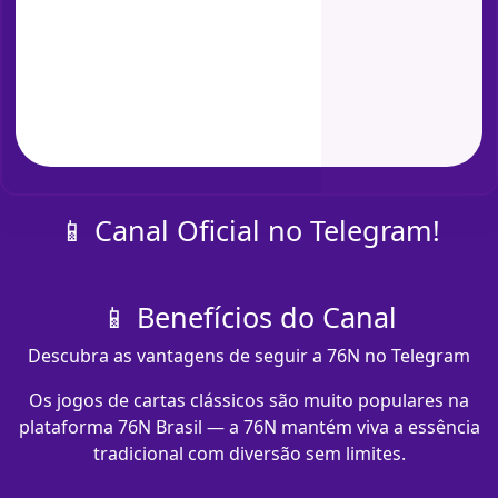
📱 Canal Oficial no Telegram!
📱 Benefícios do Canal
Descubra as vantagens de seguir a 76N no Telegram
Os jogos de cartas clássicos são muito populares na
plataforma 76N Brasil — a 76N mantém viva a essência
tradicional com diversão sem limites.