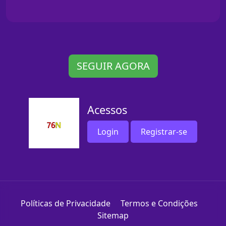
SEGUIR AGORA
Acessos
Login
Registrar-se
Políticas de Privacidade
Termos e Condições
Sitemap