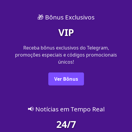
🎁 Bônus Exclusivos
VIP
Receba bônus exclusivos do Telegram,
promoções especiais e códigos promocionais
únicos!
Ver Bônus
📢 Notícias em Tempo Real
24/7