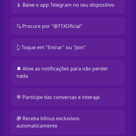
📱 Baixe o app Telegram no seu dispositivo
🔍 Procure por "@71XOficial"
👆 Toque em "Entrar" ou "Join"
🔔 Ative as notificações para não perder
nada
💬 Participe das conversas e interaja
🎁 Receba bônus exclusivos
automaticamente