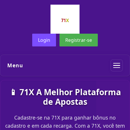
Login
Registrar-se
Menu
📱 71X A Melhor Plataforma
de Apostas
Cadastre-se na 71X para ganhar bônus no
cadastro e em cada recarga. Com a 71X, você tem