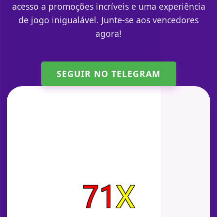
acesso a promoções incríveis e uma experiência
de jogo inigualável. Junte-se aos vencedores
agora!
SEGUIR NO TELEGRAM