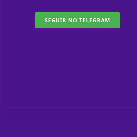
SEGUIR NO TELEGRAM