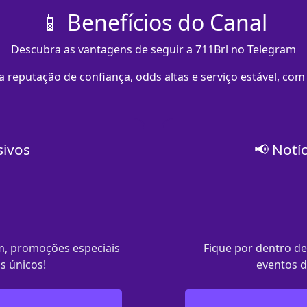
📱 Benefícios do Canal
Descubra as vantagens de seguir a 711Brl no Telegram
 reputação de confiança, odds altas e serviço estável, com
sivos
📢 Notí
m, promoções especiais
Fique por dentro d
s únicos!
eventos d