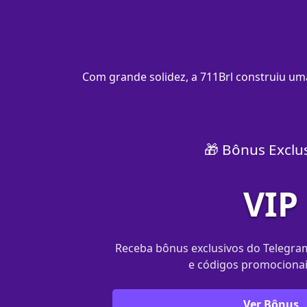
Com grande solidez, a 711Brl construiu uma
🎁 Bônus Exclu
VIP
Receba bônus exclusivos do Telegra
e códigos promocionai
Ver Bônus