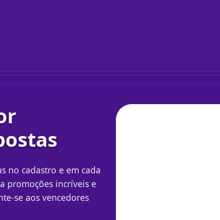
or
postas
us no cadastro e em cada
a promoções incríveis e
unte-se aos vencedores