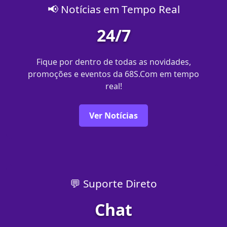
📢 Notícias em Tempo Real
24/7
Fique por dentro de todas as novidades,
promoções e eventos da 68S.Com em tempo
real!
Ver Notícias
💬 Suporte Direto
Chat