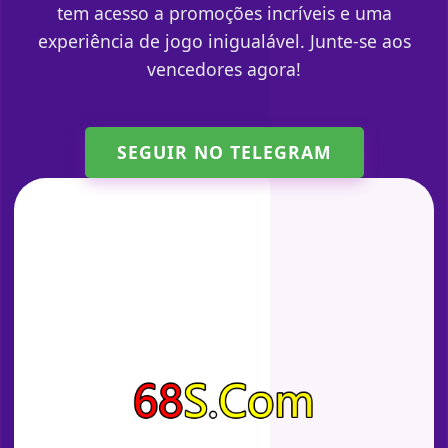
tem acesso a promoções incríveis e uma
experiência de jogo inigualável. Junte-se aos
vencedores agora!
SEGUIR NO TELEGRAM