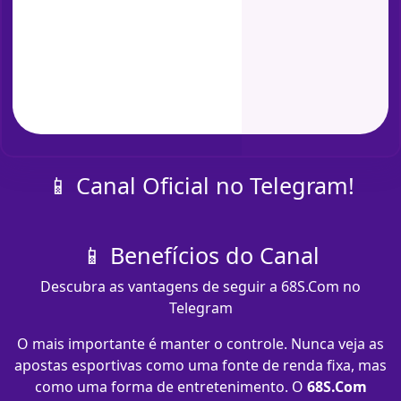
📱 Canal Oficial no Telegram!
📱 Benefícios do Canal
Descubra as vantagens de seguir a 68S.Com no
Telegram
O mais importante é manter o controle. Nunca veja as
apostas esportivas como uma fonte de renda fixa, mas
como uma forma de entretenimento. O
68S.Com