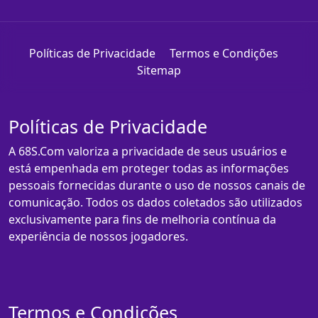
Políticas de Privacidade
Termos e Condições
Sitemap
Políticas de Privacidade
A 68S.Com valoriza a privacidade de seus usuários e
está empenhada em proteger todas as informações
pessoais fornecidas durante o uso de nossos canais de
comunicação. Todos os dados coletados são utilizados
exclusivamente para fins de melhoria contínua da
experiência de nossos jogadores.
Termos e Condições