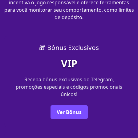
incentiva o jogo responsável e oferece ferramentas
para você monitorar seu comportamento, como limites
de depósito.
🎁 Bônus Exclusivos
VIP
Receba bônus exclusivos do Telegram,
promoções especiais e códigos promocionais
únicos!
Ver Bônus