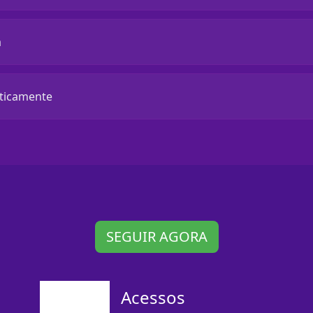
a
aticamente
SEGUIR AGORA
Acessos