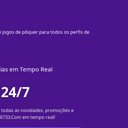
 e jogos de pôquer para todos os perfis de
cias em Tempo Real
24/7
e todas as novidades, promoções e
 6733.Com em tempo real!