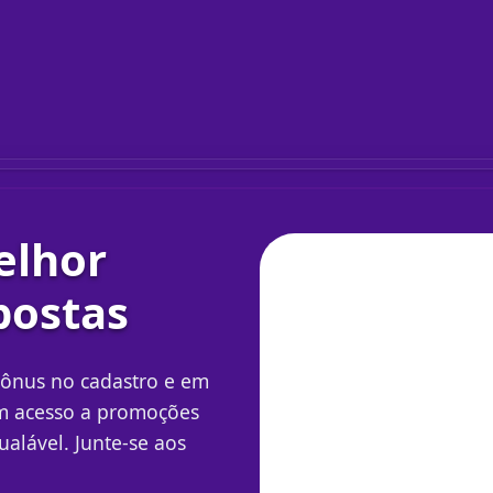
elhor
postas
bônus no cadastro e em
em acesso a promoções
ualável. Junte-se aos