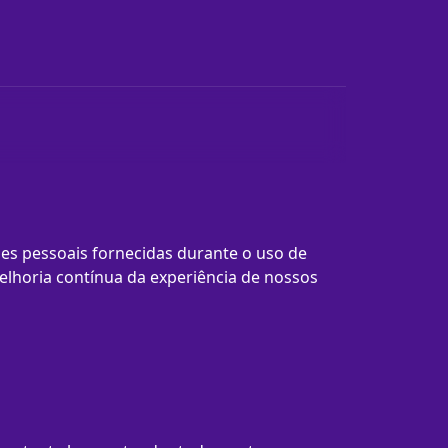
es pessoais fornecidas durante o uso de
elhoria contínua da experiência de nossos