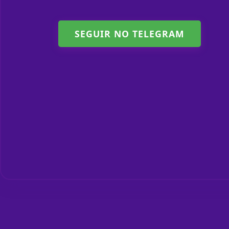
SEGUIR NO TELEGRAM