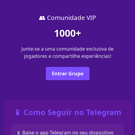
👥 Comunidade VIP
1000+
Junte-se a uma comunidade exclusiva de
jogadores e compartilhe experiências!
Entrar Grupo
📱 Como Seguir no Telegram
📱 Baixe o app Telegram no seu dispositivo