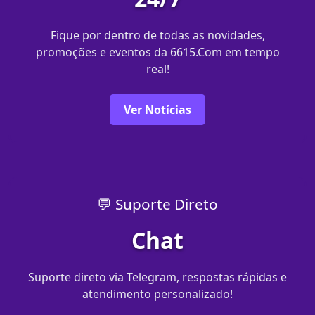
Fique por dentro de todas as novidades,
promoções e eventos da 6615.Com em tempo
real!
Ver Notícias
💬 Suporte Direto
Chat
Suporte direto via Telegram, respostas rápidas e
atendimento personalizado!