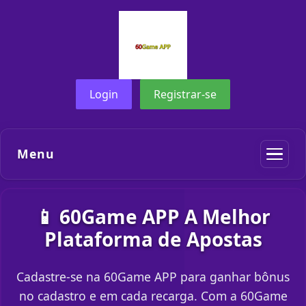
Login
Registrar-se
Menu
📱 60Game APP A Melhor
Plataforma de Apostas
Cadastre-se na 60Game APP para ganhar bônus
no cadastro e em cada recarga. Com a 60Game