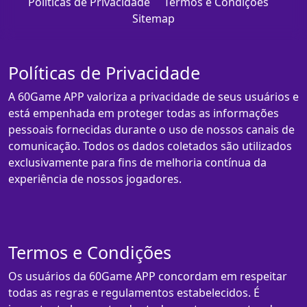
Políticas de Privacidade
Termos e Condições
Sitemap
Políticas de Privacidade
A 60Game APP valoriza a privacidade de seus usuários e
está empenhada em proteger todas as informações
pessoais fornecidas durante o uso de nossos canais de
comunicação. Todos os dados coletados são utilizados
exclusivamente para fins de melhoria contínua da
experiência de nossos jogadores.
Termos e Condições
Os usuários da 60Game APP concordam em respeitar
todas as regras e regulamentos estabelecidos. É