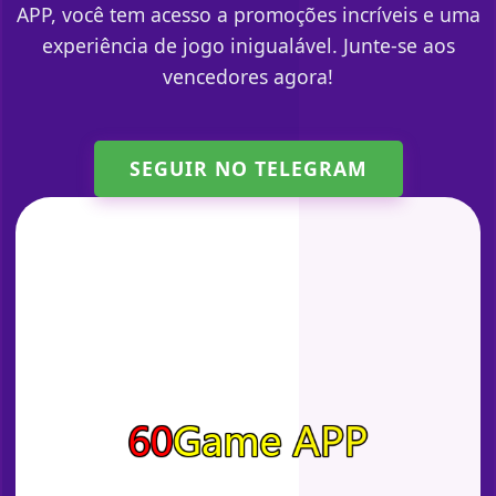
APP, você tem acesso a promoções incríveis e uma
experiência de jogo inigualável. Junte-se aos
vencedores agora!
SEGUIR NO TELEGRAM