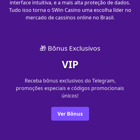
interface intuitiva, e a mais alta proteção de dados.
Tudo isso torna o 5Win Casino uma escolha líder no
mercado de cassinos online no Brasil.
🎁 Bônus Exclusivos
VIP
Receba bônus exclusivos do Telegram,
promoções especiais e códigos promocionais
únicos!
Ver Bônus