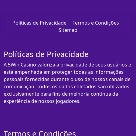
Políticas de Privacidade
Termos e Condições
Sitemap
Políticas de Privacidade
A 5Win Casino valoriza a privacidade de seus usuários e
está empenhada em proteger todas as informações
pessoais fornecidas durante o uso de nossos canais de
comunicação. Todos os dados coletados são utilizados
exclusivamente para fins de melhoria contínua da
experiência de nossos jogadores.
Termos e Condições