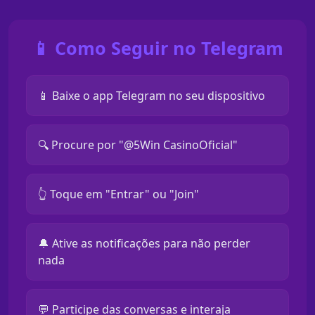
📱 Como Seguir no Telegram
📱 Baixe o app Telegram no seu dispositivo
🔍 Procure por "@5Win CasinoOficial"
👆 Toque em "Entrar" ou "Join"
🔔 Ative as notificações para não perder
nada
💬 Participe das conversas e interaja