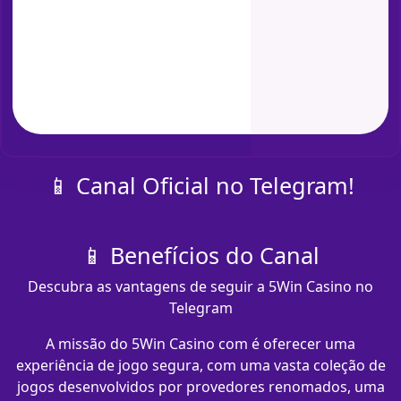
📱 Canal Oficial no Telegram!
📱 Benefícios do Canal
Descubra as vantagens de seguir a 5Win Casino no
Telegram
A missão do 5Win Casino com​ é oferecer uma
experiência de jogo segura, com uma vasta coleção de
jogos desenvolvidos por provedores renomados, uma