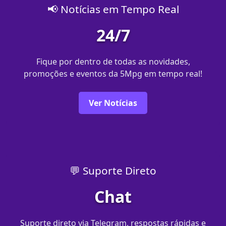
📢 Notícias em Tempo Real
24/7
Fique por dentro de todas as novidades,
promoções e eventos da 5Mpg em tempo real!
Ver Notícias
💬 Suporte Direto
Chat
Suporte direto via Telegram, respostas rápidas e