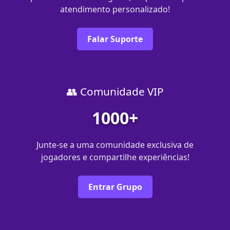
atendimento personalizado!
Falar Suporte
👥 Comunidade VIP
1000+
Junte-se a uma comunidade exclusiva de
jogadores e compartilhe experiências!
Entrar Grupo