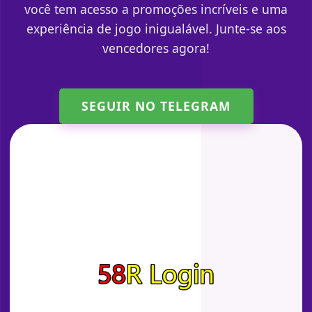
você tem acesso a promoções incríveis e uma
experiência de jogo inigualável. Junte-se aos
vencedores agora!
SEGUIR NO TELEGRAM