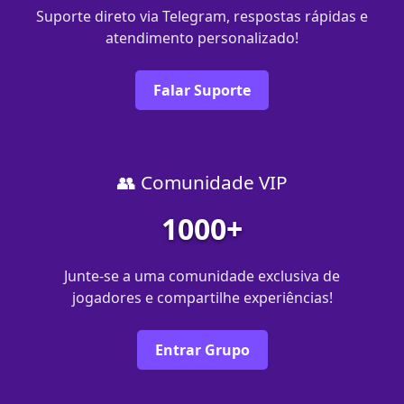
Suporte direto via Telegram, respostas rápidas e
atendimento personalizado!
Falar Suporte
👥 Comunidade VIP
1000+
Junte-se a uma comunidade exclusiva de
jogadores e compartilhe experiências!
Entrar Grupo