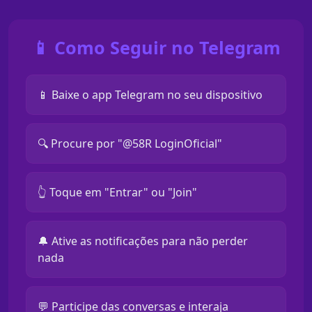
📱 Como Seguir no Telegram
📱 Baixe o app Telegram no seu dispositivo
🔍 Procure por "@58R LoginOficial"
👆 Toque em "Entrar" ou "Join"
🔔 Ative as notificações para não perder
nada
💬 Participe das conversas e interaja