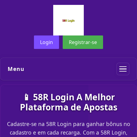
Login
Registrar-se
Menu
📱 58R Login A Melhor
Plataforma de Apostas
Cadastre-se na 58R Login para ganhar bônus no
cadastro e em cada recarga. Com a 58R Login,