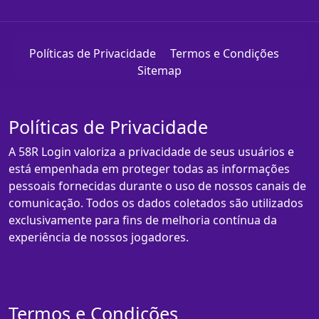
Políticas de Privacidade
Termos e Condições
Sitemap
Políticas de Privacidade
A 58R Login valoriza a privacidade de seus usuários e
está empenhada em proteger todas as informações
pessoais fornecidas durante o uso de nossos canais de
comunicação. Todos os dados coletados são utilizados
exclusivamente para fins de melhoria contínua da
experiência de nossos jogadores.
Termos e Condições