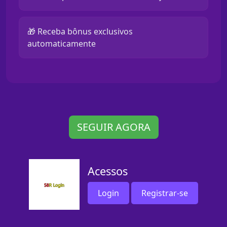
🎁 Receba bônus exclusivos
automaticamente
SEGUIR AGORA
Acessos
Login
Registrar-se