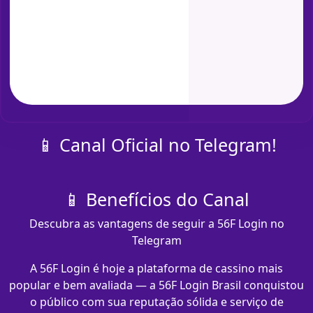
📱 Canal Oficial no Telegram!
📱 Benefícios do Canal
Descubra as vantagens de seguir a 56F Login no
Telegram
A 56F Login é hoje a plataforma de cassino mais
popular e bem avaliada — a 56F Login Brasil conquistou
o público com sua reputação sólida e serviço de