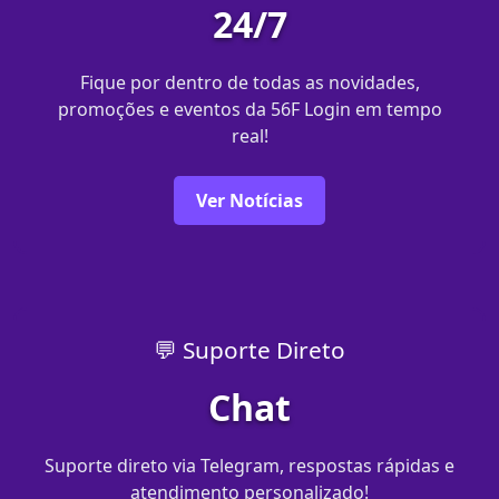
24/7
Fique por dentro de todas as novidades,
promoções e eventos da 56F Login em tempo
real!
Ver Notícias
💬 Suporte Direto
Chat
Suporte direto via Telegram, respostas rápidas e
atendimento personalizado!