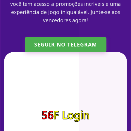
você tem acesso a promoções incríveis e uma
experiência de jogo inigualável. Junte-se aos
vencedores agora!
SEGUIR NO TELEGRAM