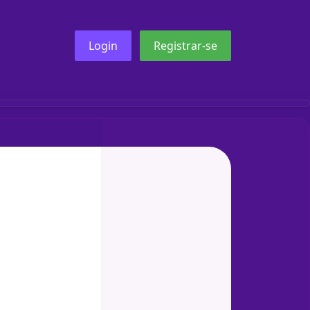
Login
Registrar-se