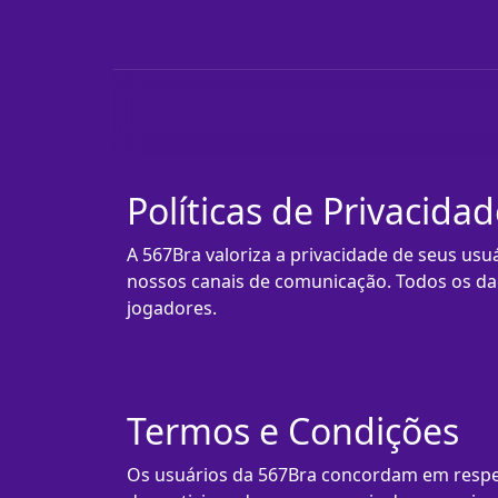
Políticas de Privacida
A 567Bra valoriza a privacidade de seus us
nossos canais de comunicação. Todos os dad
jogadores.
Termos e Condições
Os usuários da 567Bra concordam em respeit