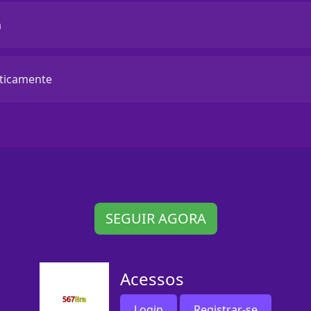
a
aticamente
SEGUIR AGORA
Acessos
Login
Registrar-se