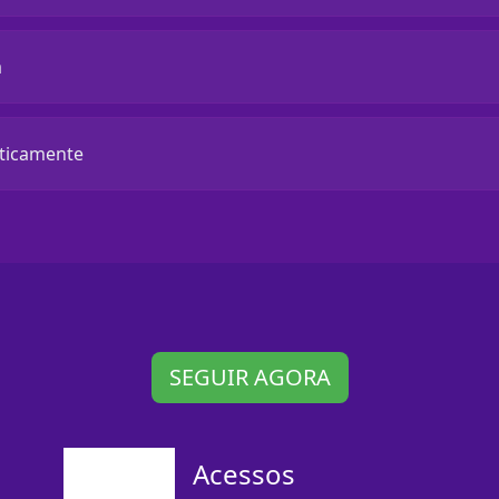
a
aticamente
SEGUIR AGORA
Acessos