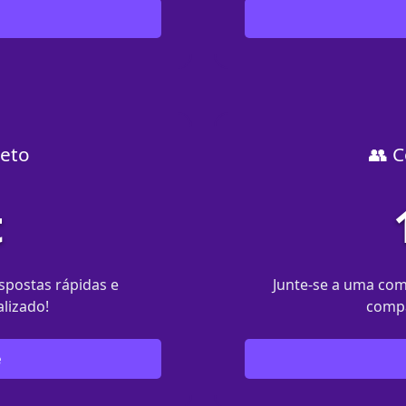
reto
👥 
t
espostas rápidas e
Junte-se a uma com
lizado!
compa
e