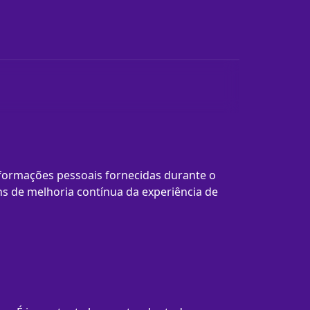
nformações pessoais fornecidas durante o
ns de melhoria contínua da experiência de