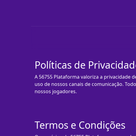
Políticas de Privacida
A 56755 Plataforma valoriza a privacidade 
uso de nossos canais de comunicação. Todos
nossos jogadores.
Termos e Condições