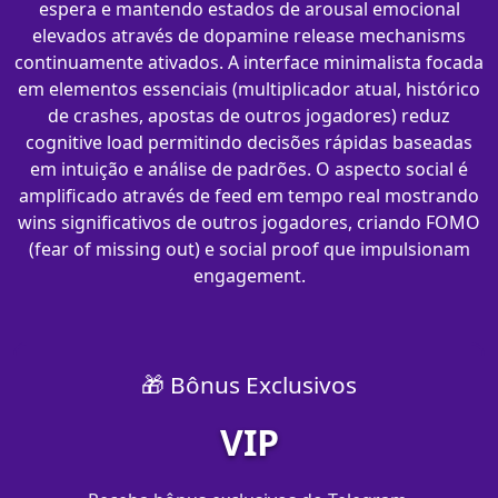
espera e mantendo estados de arousal emocional
elevados através de dopamine release mechanisms
continuamente ativados. A interface minimalista focada
em elementos essenciais (multiplicador atual, histórico
de crashes, apostas de outros jogadores) reduz
cognitive load permitindo decisões rápidas baseadas
em intuição e análise de padrões. O aspecto social é
amplificado através de feed em tempo real mostrando
wins significativos de outros jogadores, criando FOMO
(fear of missing out) e social proof que impulsionam
engagement.
🎁 Bônus Exclusivos
VIP