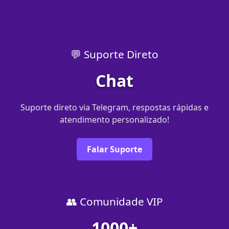
💬 Suporte Direto
Chat
Suporte direto via Telegram, respostas rápidas e
atendimento personalizado!
Falar Suporte
👥 Comunidade VIP
1000+