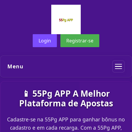
Login
Registrar-se
Menu
📱 55Pg APP A Melhor
Plataforma de Apostas
Cadastre-se na 55Pg APP para ganhar bônus no
cadastro e em cada recarga. Com a 55Pg APP,