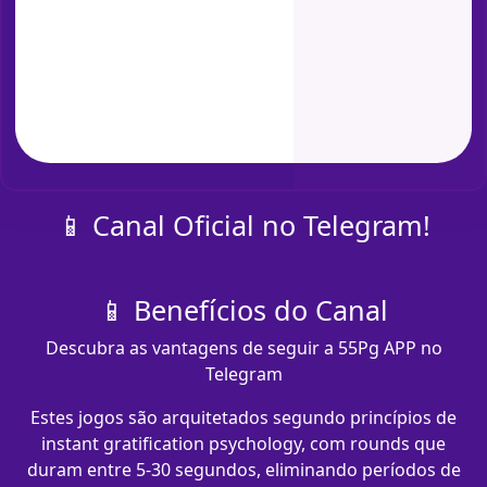
📱 Canal Oficial no Telegram!
📱 Benefícios do Canal
Descubra as vantagens de seguir a 55Pg APP no
Telegram
Estes jogos são arquitetados segundo princípios de
instant gratification psychology, com rounds que
duram entre 5-30 segundos, eliminando períodos de