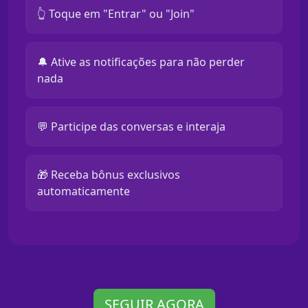
👆 Toque em "Entrar" ou "Join"
🔔 Ative as notificações para não perder
nada
💬 Participe das conversas e interaja
🎁 Receba bônus exclusivos
automaticamente
SEGUIR AGORA