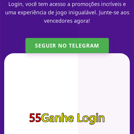
Login, você tem acesso a promoções incríveis e
uma experiência de jogo inigualável. Junte-se aos
vencedores agora!
SEGUIR NO TELEGRAM