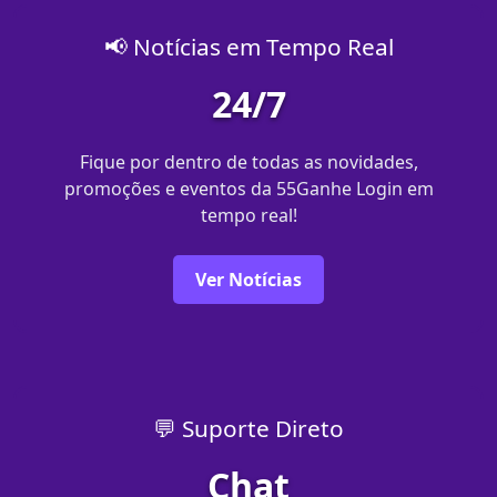
📢 Notícias em Tempo Real
24/7
Fique por dentro de todas as novidades,
promoções e eventos da 55Ganhe Login em
tempo real!
Ver Notícias
💬 Suporte Direto
Chat