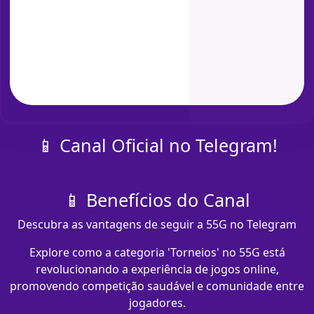
📱 Canal Oficial no Telegram!
📱 Benefícios do Canal
Descubra as vantagens de seguir a 55G no Telegram
Explore como a categoria 'Torneios' no 55G está
revolucionando a experiência de jogos online,
promovendo competição saudável e comunidade entre
jogadores.