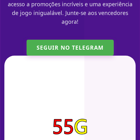
acesso a promoções incríveis e uma experiência
de jogo inigualável. Junte-se aos vencedores
agora!
SEGUIR NO TELEGRAM