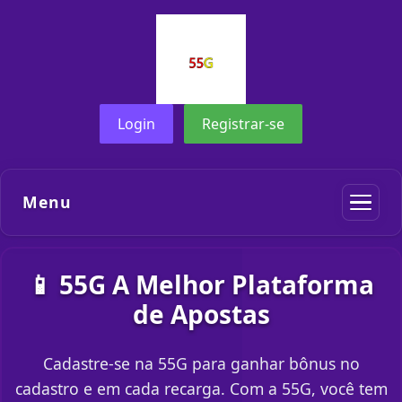
Login
Registrar-se
Menu
📱 55G A Melhor Plataforma
de Apostas
Cadastre-se na 55G para ganhar bônus no
cadastro e em cada recarga. Com a 55G, você tem