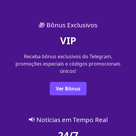
🎁 Bônus Exclusivos
VIP
Receba bônus exclusivos do Telegram,
promoções especiais e códigos promocionais
únicos!
Ver Bônus
📢 Notícias em Tempo Real
24/7