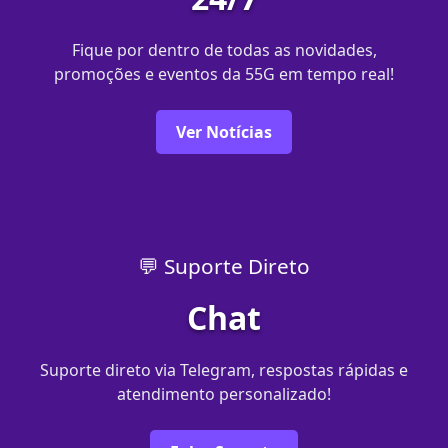
Fique por dentro de todas as novidades,
promoções e eventos da 55G em tempo real!
Ver Notícias
💬 Suporte Direto
Chat
Suporte direto via Telegram, respostas rápidas e
atendimento personalizado!