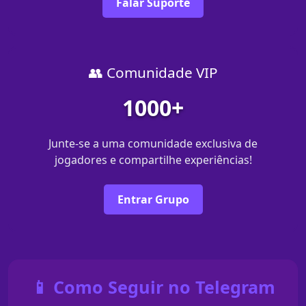
Falar Suporte
👥 Comunidade VIP
1000+
Junte-se a uma comunidade exclusiva de
jogadores e compartilhe experiências!
Entrar Grupo
📱 Como Seguir no Telegram