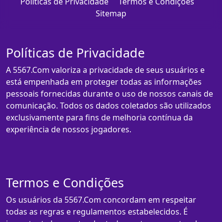
Políticas de Privacidade
Termos e Condições
Sitemap
Políticas de Privacidade
A 5567.Com valoriza a privacidade de seus usuários e
está empenhada em proteger todas as informações
pessoais fornecidas durante o uso de nossos canais de
comunicação. Todos os dados coletados são utilizados
exclusivamente para fins de melhoria contínua da
experiência de nossos jogadores.
Termos e Condições
Os usuários da 5567.Com concordam em respeitar
todas as regras e regulamentos estabelecidos. É