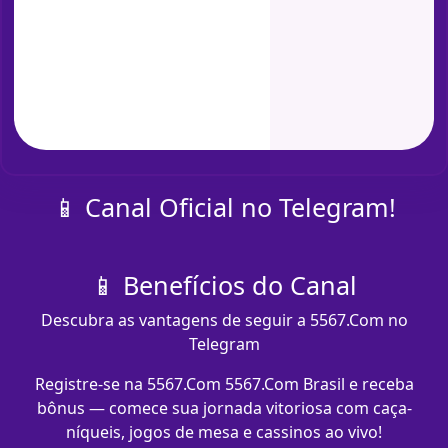
📱 Canal Oficial no Telegram!
📱 Benefícios do Canal
Descubra as vantagens de seguir a 5567.Com no
Telegram
Registre-se na 5567.Com 5567.Com Brasil e receba
bônus — comece sua jornada vitoriosa com caça-
níqueis, jogos de mesa e cassinos ao vivo!