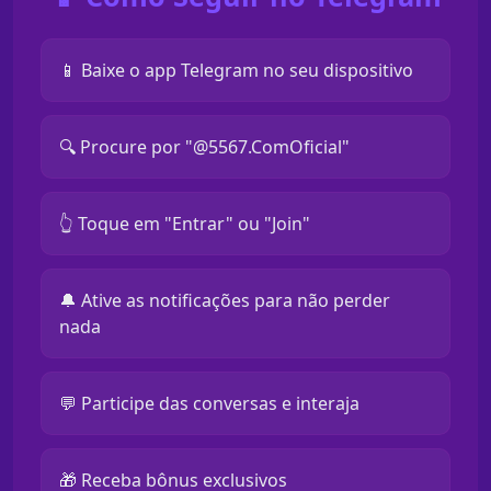
📱 Baixe o app Telegram no seu dispositivo
🔍 Procure por "@5567.ComOficial"
👆 Toque em "Entrar" ou "Join"
🔔 Ative as notificações para não perder
nada
💬 Participe das conversas e interaja
🎁 Receba bônus exclusivos