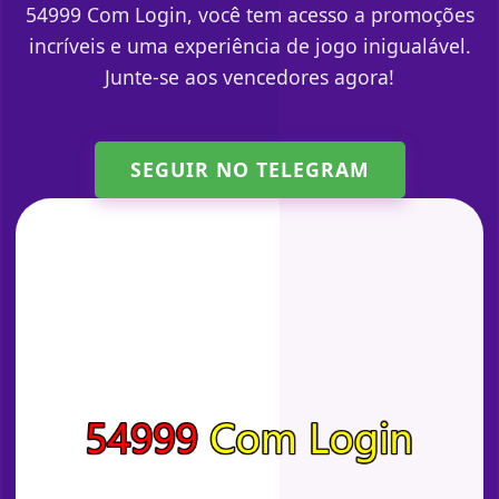
54999 Com Login, você tem acesso a promoções
incríveis e uma experiência de jogo inigualável.
Junte-se aos vencedores agora!
SEGUIR NO TELEGRAM