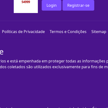
Login
Registrar-se
Políticas de Privacidade
Termos e Condições
Sitemap
de
ários e está empenhada em proteger todas as informações 
os coletados são utilizados exclusivamente para fins de m