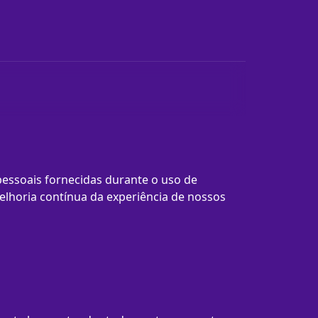
pessoais fornecidas durante o uso de
elhoria contínua da experiência de nossos