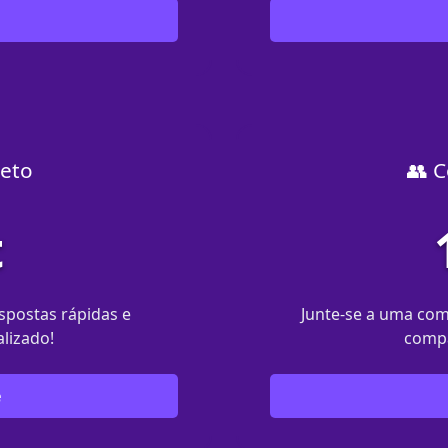
reto
👥 
t
espostas rápidas e
Junte-se a uma com
lizado!
compa
e