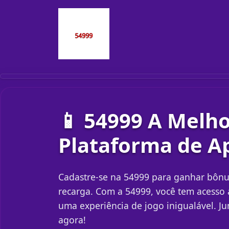
📱 54999 A Melh
Plataforma de A
Cadastre-se na 54999 para ganhar bônu
recarga. Com a 54999, você tem acesso 
uma experiência de jogo inigualável. J
agora!