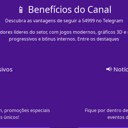
📱 Benefícios do Canal
Descubra as vantagens de seguir a 54999 no Telegram
dores líderes do setor, com jogos modernos, gráficos 3D e
progressivos e bônus internos. Entre os destaques
sivos
📢 Notí
m, promoções especiais
Fique por dentro d
s únicos!
eventos 