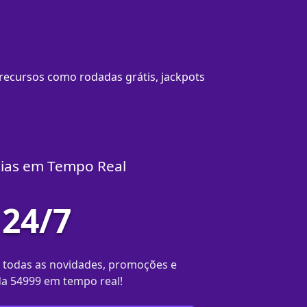
 recursos como rodadas grátis, jackpots
cias em Tempo Real
24/7
e todas as novidades, promoções e
da 54999 em tempo real!