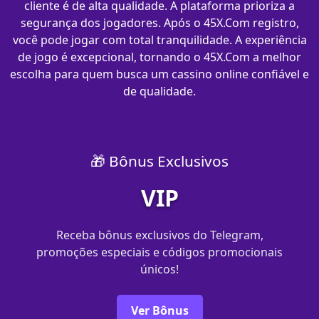
cliente é de alta qualidade. A plataforma prioriza a
segurança dos jogadores. Após o 45X.Com registro,
você pode jogar com total tranquilidade. A experiência
de jogo é excepcional, tornando o 45X.Com a melhor
escolha para quem busca um cassino online confiável e
de qualidade.
🎁 Bônus Exclusivos
VIP
Receba bônus exclusivos do Telegram,
promoções especiais e códigos promocionais
únicos!
Ver Bônus