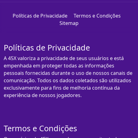
Políticas de Privacidade
Termos e Condições
Sitemap
Políticas de Privacidade
A 45X valoriza a privacidade de seus usuários e está
empenhada em proteger todas as informações
pessoais fornecidas durante o uso de nossos canais de
comunicação. Todos os dados coletados são utilizados
exclusivamente para fins de melhoria contínua da
experiência de nossos jogadores.
Termos e Condições