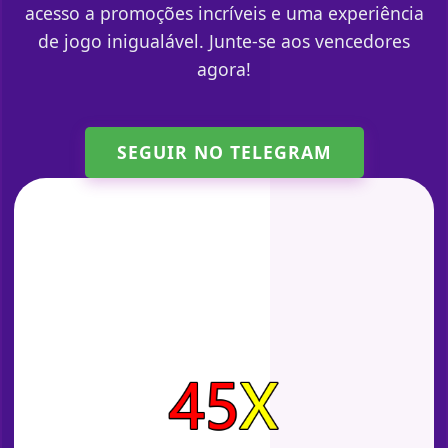
acesso a promoções incríveis e uma experiência
de jogo inigualável. Junte-se aos vencedores
agora!
SEGUIR NO TELEGRAM