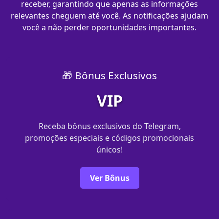
receber, garantindo que apenas as informações
relevantes cheguem até você. As notificações ajudam
você a não perder oportunidades importantes.
🎁 Bônus Exclusivos
VIP
Receba bônus exclusivos do Telegram,
promoções especiais e códigos promocionais
únicos!
Ver Bônus