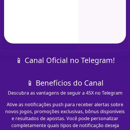
📱 Canal Oficial no Telegram!
📱 Benefícios do Canal
Descubra as vantagens de seguir a 45X no Telegram
Ative as notificações push para receber alertas sobre
novos jogos, promoções exclusivas, bônus disponíveis
e resultados de apostas. Você pode personalizar
completamente quais tipos de notificação deseja