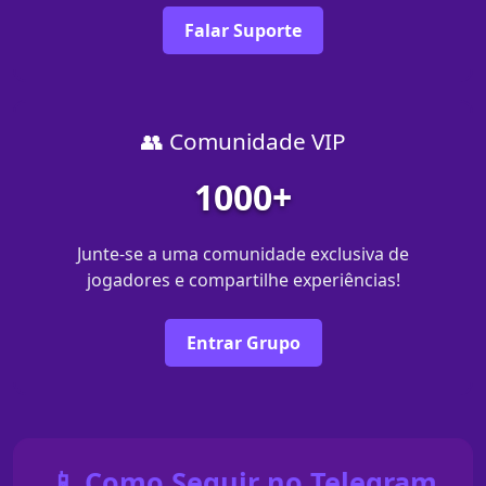
Falar Suporte
👥 Comunidade VIP
1000+
Junte-se a uma comunidade exclusiva de
jogadores e compartilhe experiências!
Entrar Grupo
📱 Como Seguir no Telegram