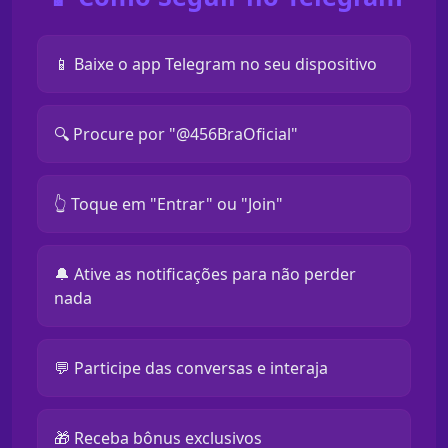
📱 Baixe o app Telegram no seu dispositivo
🔍 Procure por "@456BraOficial"
👆 Toque em "Entrar" ou "Join"
🔔 Ative as notificações para não perder
nada
💬 Participe das conversas e interaja
🎁 Receba bônus exclusivos