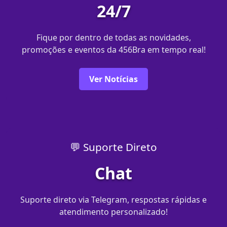
24/7
Fique por dentro de todas as novidades,
promoções e eventos da 456Bra em tempo real!
Ver Notícias
💬 Suporte Direto
Chat
Suporte direto via Telegram, respostas rápidas e
atendimento personalizado!