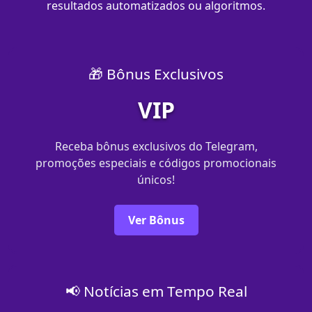
resultados automatizados ou algoritmos.
🎁 Bônus Exclusivos
VIP
Receba bônus exclusivos do Telegram,
promoções especiais e códigos promocionais
únicos!
Ver Bônus
📢 Notícias em Tempo Real