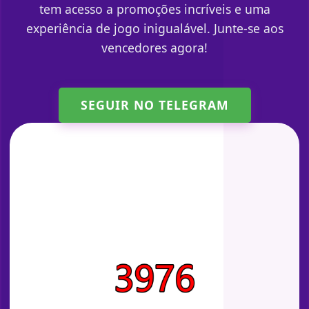
tem acesso a promoções incríveis e uma
experiência de jogo inigualável. Junte-se aos
vencedores agora!
SEGUIR NO TELEGRAM