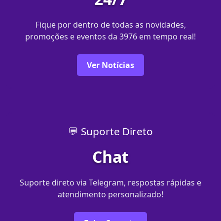
Fique por dentro de todas as novidades,
promoções e eventos da 3976 em tempo real!
Ver Notícias
💬 Suporte Direto
Chat
Suporte direto via Telegram, respostas rápidas e
atendimento personalizado!