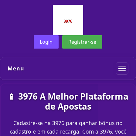
Login
Registrar-se
Menu
📱 3976 A Melhor Plataforma
de Apostas
Cadastre-se na 3976 para ganhar bônus no
cadastro e em cada recarga. Com a 3976, você