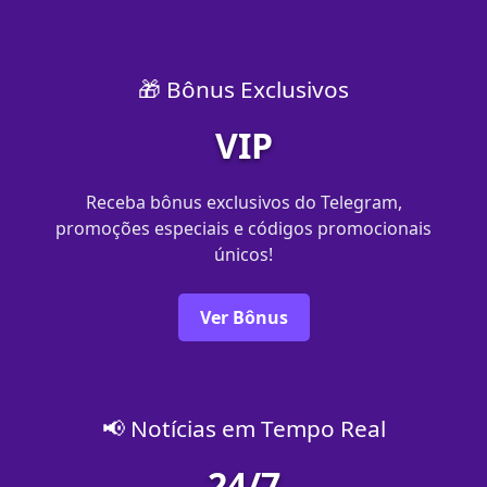
🎁 Bônus Exclusivos
VIP
Receba bônus exclusivos do Telegram,
promoções especiais e códigos promocionais
únicos!
Ver Bônus
📢 Notícias em Tempo Real
24/7