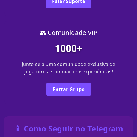
Falar Suporte
👥 Comunidade VIP
1000+
Junte-se a uma comunidade exclusiva de
jogadores e compartilhe experiências!
Entrar Grupo
📱 Como Seguir no Telegram