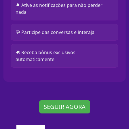
🔔 Ative as notificações para não perder
nada
💬 Participe das conversas e interaja
🎁 Receba bônus exclusivos
automaticamente
SEGUIR AGORA