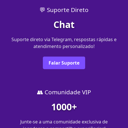
💬 Suporte Direto
Chat
Suporte direto via Telegram, respostas rápidas e
atendimento personalizado!
Falar Suporte
👥 Comunidade VIP
1000+
Junte-se a uma comunidade exclusiva de