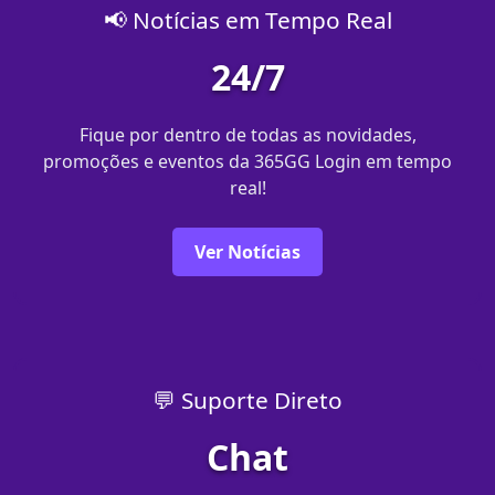
📢 Notícias em Tempo Real
24/7
Fique por dentro de todas as novidades,
promoções e eventos da 365GG Login em tempo
real!
Ver Notícias
💬 Suporte Direto
Chat