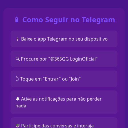
📱 Como Seguir no Telegram
📱 Baixe o app Telegram no seu dispositivo
🔍 Procure por "@365GG LoginOficial"
👆 Toque em "Entrar" ou "Join"
🔔 Ative as notificações para não perder
nada
💬 Participe das conversas e interaja