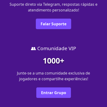
Suporte direto via Telegram, respostas rápidas e
atendimento personalizado!
Falar Suporte
👥 Comunidade VIP
1000+
Junte-se a uma comunidade exclusiva de
jogadores e compartilhe experiências!
Entrar Grupo