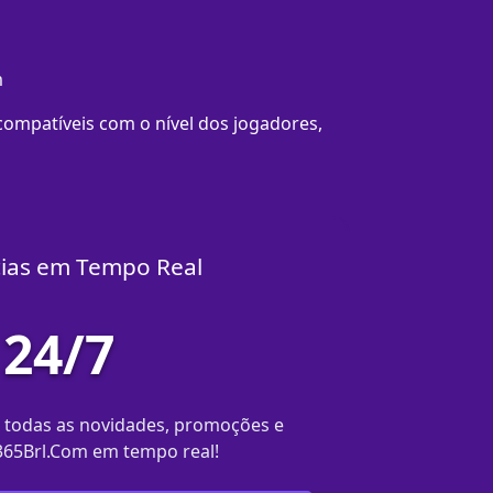
m
compatíveis com o nível dos jogadores,
cias em Tempo Real
24/7
e todas as novidades, promoções e
365Brl.Com em tempo real!