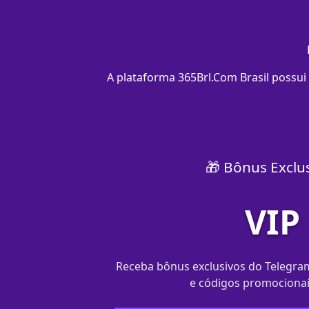
A plataforma 365Brl.Com Brasil possui
🎁 Bônus Exclu
VIP
Receba bônus exclusivos do Telegra
e códigos promocionai