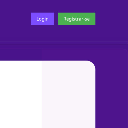
Login
Registrar-se