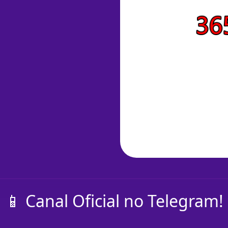
📱 Canal Oficial no Telegram!