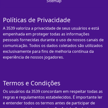
Sitemap
Políticas de Privacidade
A 3539 valoriza a privacidade de seus usuários e está
empenhada em proteger todas as informações
pessoais fornecidas durante o uso de nossos canais de
comunicação. Todos os dados coletados são utilizados
exclusivamente para fins de melhoria contínua da
experiência de nossos jogadores.
Termos e Condições
Os usuários da 3539 concordam em respeitar todas as
regras e regulamentos estabelecidos. É importante ler
e entender todos os termos antes de participar de