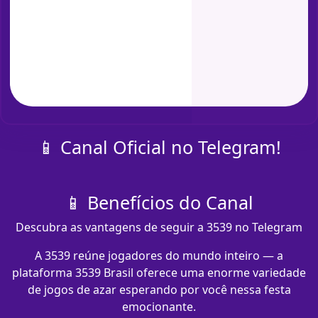
📱 Canal Oficial no Telegram!
📱 Benefícios do Canal
Descubra as vantagens de seguir a 3539 no Telegram
A 3539 reúne jogadores do mundo inteiro — a
plataforma 3539 Brasil oferece uma enorme variedade
de jogos de azar esperando por você nessa festa
emocionante.