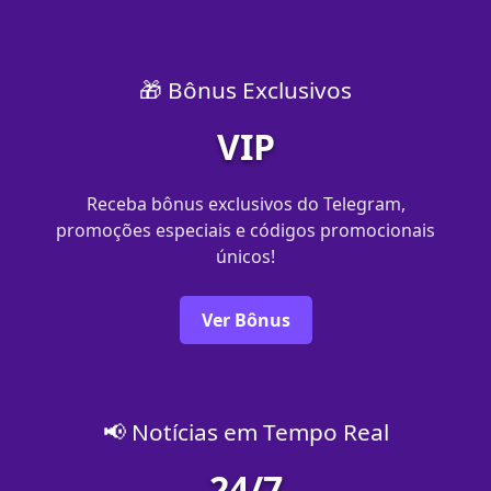
🎁 Bônus Exclusivos
VIP
Receba bônus exclusivos do Telegram,
promoções especiais e códigos promocionais
únicos!
Ver Bônus
📢 Notícias em Tempo Real
24/7