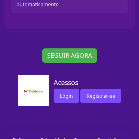
automaticamente
SEGUIR AGORA
Acessos
Login
Registrar-se