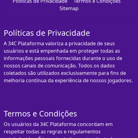
Políticas de Privacidade
Termos e Condições
Sitemap
Políticas de Privacidade
A 34C Plataforma valoriza a privacidade de seus
usuários e está empenhada em proteger todas as
informações pessoais fornecidas durante o uso de
nossos canais de comunicação. Todos os dados
coletados são utilizados exclusivamente para fins de
melhoria contínua da experiência de nossos jogadores.
Termos e Condições
Os usuários da 34C Plataforma concordam em
respeitar todas as regras e regulamentos