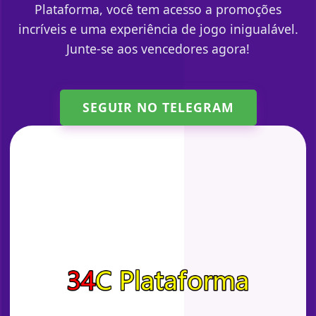
Plataforma, você tem acesso a promoções
incríveis e uma experiência de jogo inigualável.
Junte-se aos vencedores agora!
SEGUIR NO TELEGRAM