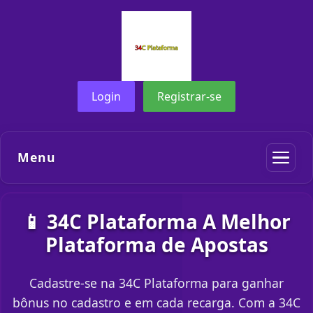
Login
Registrar-se
Menu
📱 34C Plataforma A Melhor
Plataforma de Apostas
Cadastre-se na 34C Plataforma para ganhar
bônus no cadastro e em cada recarga. Com a 34C