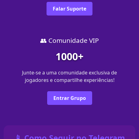
Falar Suporte
👥 Comunidade VIP
1000+
Junte-se a uma comunidade exclusiva de
jogadores e compartilhe experiências!
Entrar Grupo
📱 Como Seguir no Telegram