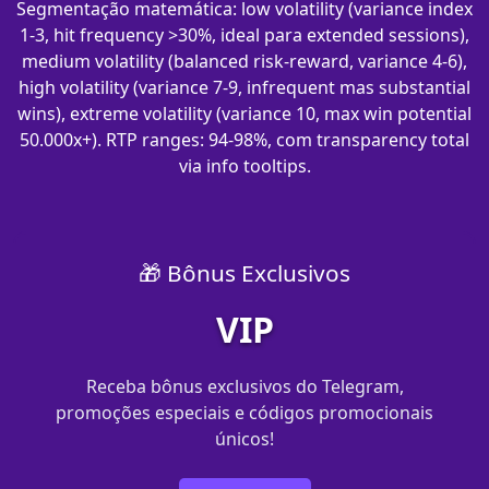
Segmentação matemática: low volatility (variance index
1-3, hit frequency >30%, ideal para extended sessions),
medium volatility (balanced risk-reward, variance 4-6),
high volatility (variance 7-9, infrequent mas substantial
wins), extreme volatility (variance 10, max win potential
50.000x+). RTP ranges: 94-98%, com transparency total
via info tooltips.
🎁 Bônus Exclusivos
VIP
Receba bônus exclusivos do Telegram,
promoções especiais e códigos promocionais
únicos!