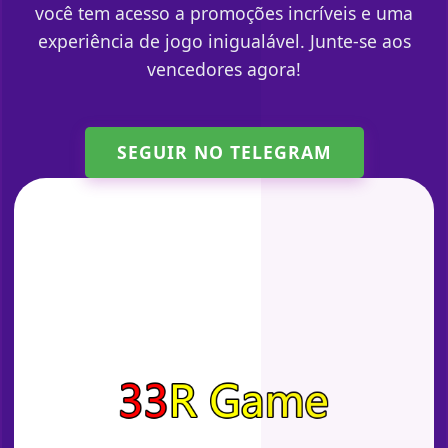
você tem acesso a promoções incríveis e uma
experiência de jogo inigualável. Junte-se aos
vencedores agora!
SEGUIR NO TELEGRAM