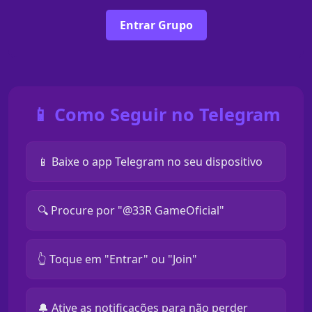
Entrar Grupo
📱 Como Seguir no Telegram
📱 Baixe o app Telegram no seu dispositivo
🔍 Procure por "@33R GameOficial"
👆 Toque em "Entrar" ou "Join"
🔔 Ative as notificações para não perder