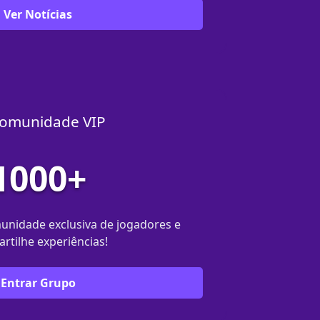
Ver Notícias
Comunidade VIP
1000+
unidade exclusiva de jogadores e
rtilhe experiências!
Entrar Grupo