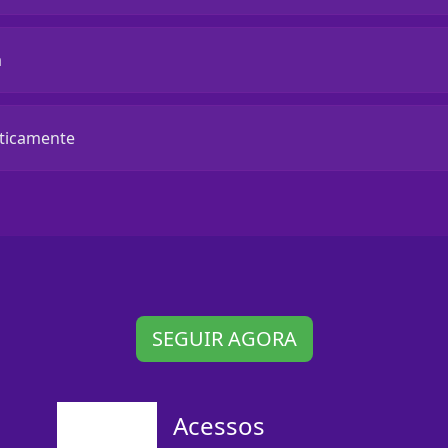
a
aticamente
SEGUIR AGORA
Acessos