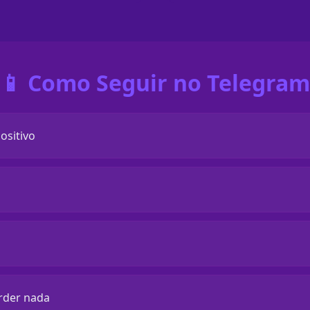
📱 Como Seguir no Telegram
ositivo
erder nada