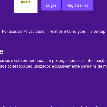
Login
Registrar-se
Políticas de Privacidade
Termos e Condições
Sitemap
de
suários e está empenhada em proteger todas as informações
os coletados são utilizados exclusivamente para fins de m