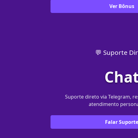
Ver Bônus
💬 Suporte Di
Cha
Suporte direto via Telegram, r
atendimento persona
Falar Suport