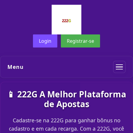
Login
Registrar-se
Menu
📱 222G A Melhor Plataforma
de Apostas
Cadastre-se na 222G para ganhar bônus no
cadastro e em cada recarga. Com a 222G, você