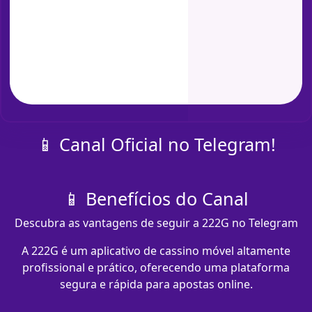
📱 Canal Oficial no Telegram!
📱 Benefícios do Canal
Descubra as vantagens de seguir a 222G no Telegram
A 222G é um aplicativo de cassino móvel altamente
profissional e prático, oferecendo uma plataforma
segura e rápida para apostas online.