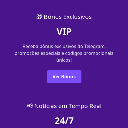
🎁 Bônus Exclusivos
VIP
Receba bônus exclusivos do Telegram,
promoções especiais e códigos promocionais
únicos!
Ver Bônus
📢 Notícias em Tempo Real
24/7