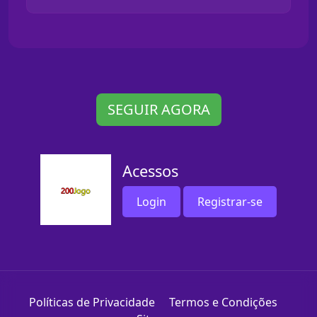
SEGUIR AGORA
Acessos
Login
Registrar-se
Políticas de Privacidade
Termos e Condições