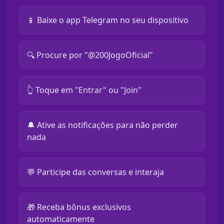
📱 Baixe o app Telegram no seu dispositivo
🔍 Procure por "@200JogoOficial"
👆 Toque em "Entrar" ou "Join"
🔔 Ative as notificações para não perder
nada
💬 Participe das conversas e interaja
🎁 Receba bônus exclusivos
automaticamente