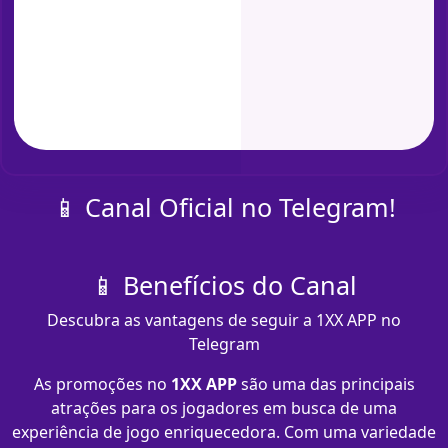
📱 Canal Oficial no Telegram!
📱 Benefícios do Canal
Descubra as vantagens de seguir a 1XX APP no
Telegram
As promoções no
1XX APP
são uma das principais
atrações para os jogadores em busca de uma
experiência de jogo enriquecedora. Com uma variedade