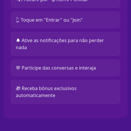
👆 Toque em "Entrar" ou "Join"
🔔 Ative as notificações para não perder
nada
💬 Participe das conversas e interaja
🎁 Receba bônus exclusivos
automaticamente