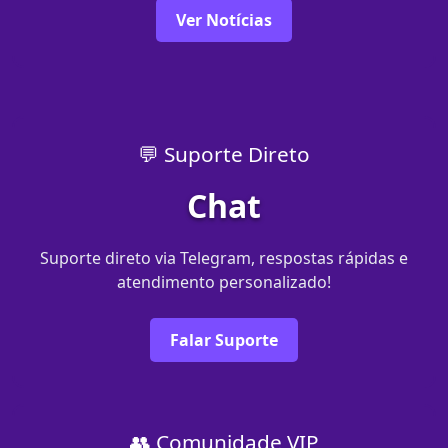
Ver Notícias
💬 Suporte Direto
Chat
Suporte direto via Telegram, respostas rápidas e
atendimento personalizado!
Falar Suporte
👥 Comunidade VIP