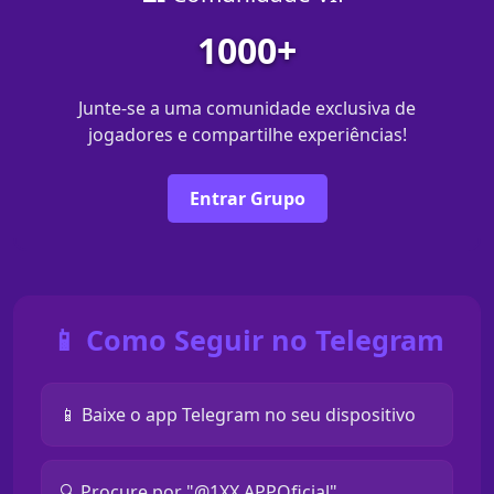
1000+
Junte-se a uma comunidade exclusiva de
jogadores e compartilhe experiências!
Entrar Grupo
📱 Como Seguir no Telegram
📱 Baixe o app Telegram no seu dispositivo
🔍 Procure por "@1XX APPOficial"