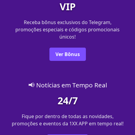
VIP
Receba bônus exclusivos do Telegram,
promoções especiais e códigos promocionais
únicos!
Ver Bônus
📢 Notícias em Tempo Real
24/7
Fique por dentro de todas as novidades,
promoções e eventos da 1XX APP em tempo real!